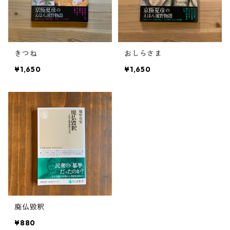
きつね
おしらさま
¥1,650
¥1,650
廃仏毀釈
¥880