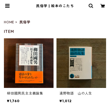
民俗学 | 絵本のこたち
HOME
民俗学
ITEM
柳田國男民主主義論集
遠野物語 山の人生
¥1,760
¥1,012