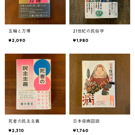
五輪と万博
21世紀の民俗学
¥2,090
¥1,980
死者の民主主義
日本疫病図説
¥2,310
¥1,760