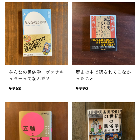
みんなの民俗学 ヴァナキ
歴史の中で語られてこなか
ュラーってなんだ？
ったこと
¥968
¥990