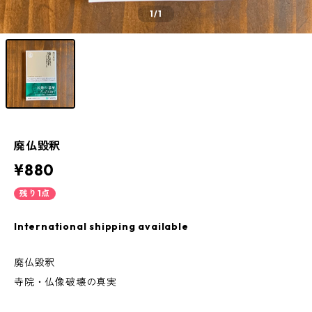
1
/1
廃仏毀釈
¥880
残り1点
International shipping available
廃仏毀釈
寺院・仏像破壊の真実