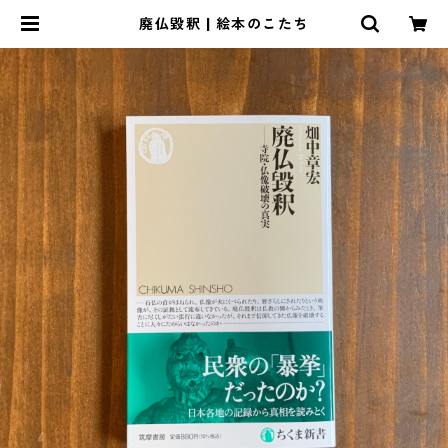
廃仏毀釈 | 絵本のこたち