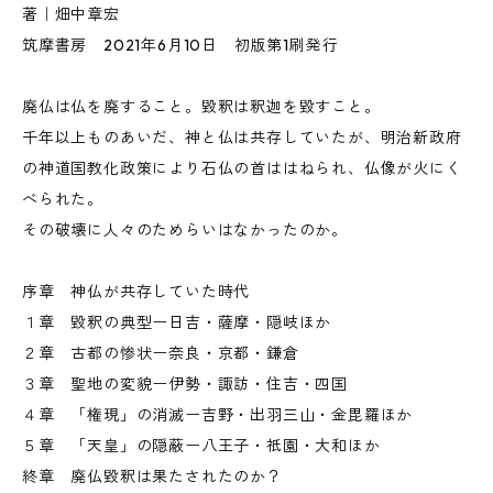
著｜畑中章宏
筑摩書房 2021年6月10日 初版第1刷発行
廃仏は仏を廃すること。毀釈は釈迦を毀すこと。
千年以上ものあいだ、神と仏は共存していたが、明治新政府
の神道国教化政策により石仏の首ははねられ、仏像が火にく
べられた。
その破壊に人々のためらいはなかったのか。
序章 神仏が共存していた時代
１章 毀釈の典型ー日吉・薩摩・隠岐ほか
２章 古都の惨状ー奈良・京都・鎌倉
３章 聖地の変貌ー伊勢・諏訪・住吉・四国
４章 「権現」の消滅ー吉野・出羽三山・金毘羅ほか
５章 「天皇」の隠蔽ー八王子・祇園・大和ほか
終章 廃仏毀釈は果たされたのか？