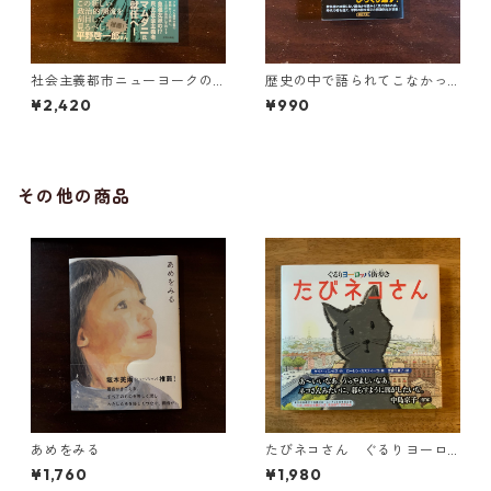
社会主義都市ニューヨークの
歴史の中で語られてこなかっ
誕生
たこと
¥2,420
¥990
その他の商品
あめをみる
たびネコさん ぐるりヨーロ
ッパ街歩き
¥1,760
¥1,980