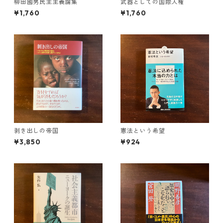
柳田國男民主主義論集
武器としての国際人権
¥1,760
¥1,760
剥き出しの帝国
憲法という希望
¥3,850
¥924