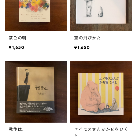
茶色の朝
空の飛びかた
¥1,650
¥1,650
戦争は、
エイモスさんがかぜをひく
と