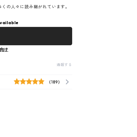
多くの人々に読み継がれています。
vailable
向け
通報する
(189)