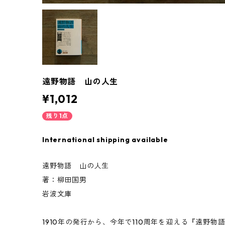
遠野物語 山の人生
¥1,012
残り1点
International shipping available
遠野物語 山の人生
著：柳田国男
岩波文庫
1910年の発行から、今年で110周年を迎える『遠野物