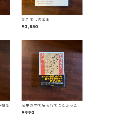
剥き出しの帝国
¥3,850
の誕生
歴史の中で語られてこなかったこ
と
¥990