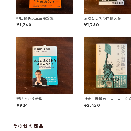
柳田國男民主主義論集
武器としての国際人権
¥1,760
¥1,760
憲法という希望
社会主義都市ニューヨーク
¥924
¥2,420
その他の商品