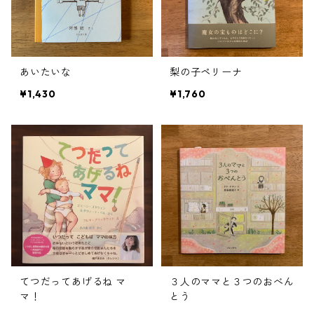
あいたいな
梨の子ペリーナ
¥1,430
¥1,760
てつだってあげるね マ
３人のママと３つのおべん
マ！
とう