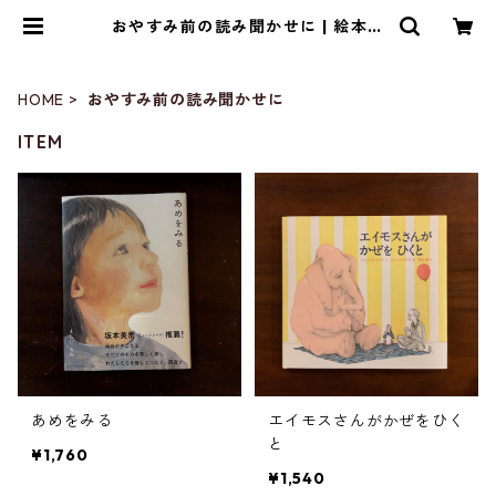
おやすみ前の読み聞かせに | 絵本の
こたち
HOME
おやすみ前の読み聞かせに
ITEM
あめをみる
エイモスさんがかぜをひく
と
¥1,760
¥1,540