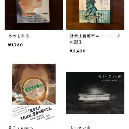
あめをみる
社会主義都市ニューヨーク
の誕生
¥1,760
¥2,420
見立ての森へ
ちいさい舟