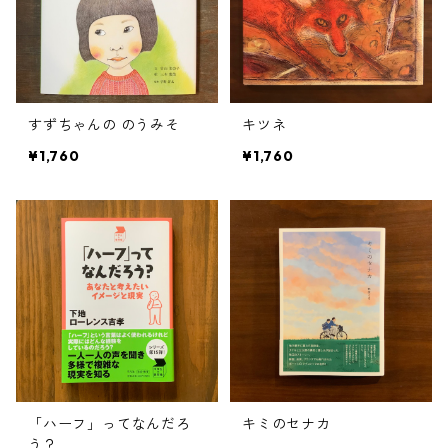
すずちゃんの のうみそ
キツネ
¥1,760
¥1,760
「ハーフ」ってなんだろ
キミのセナカ
う？