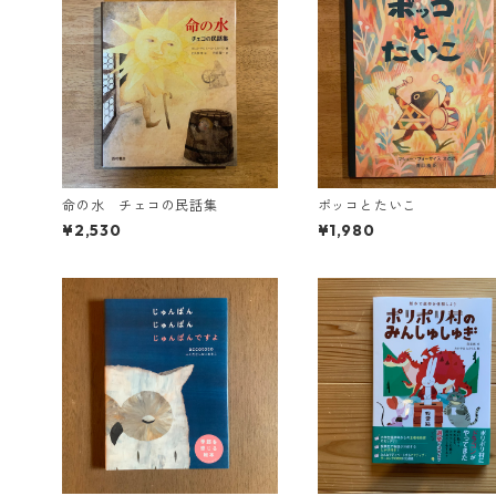
命の水 チェコの民話集
ポッコとたいこ
¥2,530
¥1,980