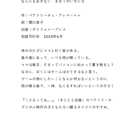
なんにもおきない まほうのいちにち
作｜ベアトリーチェ・アレマーニャ
訳｜関口英子
出版｜ポリフォニープレス
初版刊行年 2023年4月
休みのたびにママと行く家がある。
森の奥にあって、いつも雨が降っている。
ママは毎日、だまってパソコンに向かって書き物をし
なのに、ぼくにはゲームばかりするなと言う。
ゲームの他にしたいことなんか何もないというのに、
雨の降る森で、一体、なにをすればいいというのだろ
『こどもってね……』（きじとら出版）のベアトリーチ
デジタル時代の子どもたちへ贈るタイクツのすすめ。