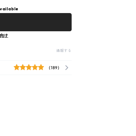
vailable
向け
通報する
(189)