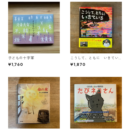
子どもの十字軍
こうして、ともに いきてい
る
¥1,760
¥1,870