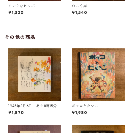
ちいさなヒッポ
むこう岸
¥1,320
¥1,540
その他の商品
1945年8月6日 あさ8時15分、
ポッコとたいこ
わたしは
¥1,870
¥1,980