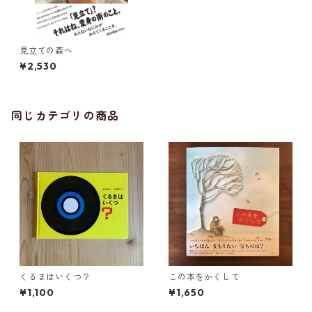
見立ての森へ
¥2,530
同じカテゴリの商品
くるまはいくつ？
この本をかくして
¥1,100
¥1,650