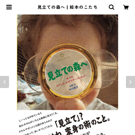
見立ての森へ | 絵本のこたち