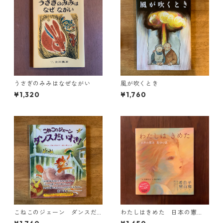
うさぎのみみはなぜながい
風が吹くとき
¥1,320
¥1,760
こねこのジェーン ダンスだ
わたしはきめた 日本の憲
いすき
法 最初の話