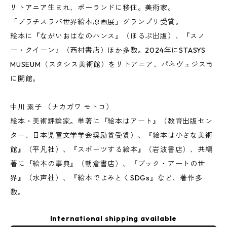
リトアニア生まれ、ポーランドに移住。美術家。
「ブラチスラバ世界絵本原画展」グランプリ受賞。
絵本に『ながいおはなのハンス』（ほるぷ出版）、『スノ
ー・クイーン』（西村書店）ほか多数。2024年にSTASYS
MUSEUM（スタシス美術館）をリトアニア、パネヴェジス市
に開館。
中川 素子 （ナカガワ モトコ）
絵本・美術評論家。単著に『絵本はアート』（教育出版セン
ター、日本児童文学学会奨励賞受賞）、『絵本は小さな美術
館』（平凡社）、『スポーツする絵本』（岩波書店）、共編
著に『絵本の事典』（朝倉書店）、『ブック・アートの世
界』（水声社）、『絵本でよみとくSDGs』など、著作多
数。
International shipping available