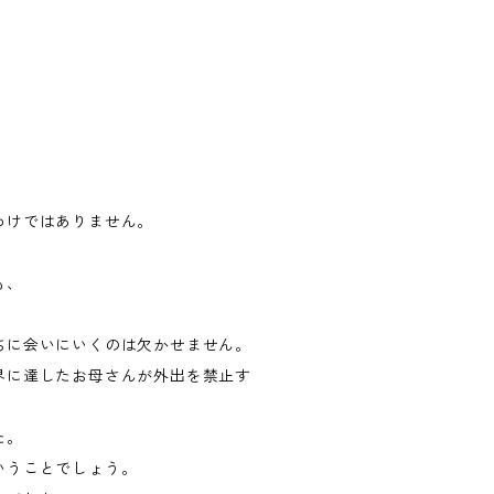
わけではありません。
も、
ちに会いにいくのは欠かせません。
界に達したお母さんが外出を禁止す
た。
いうことでしょう。