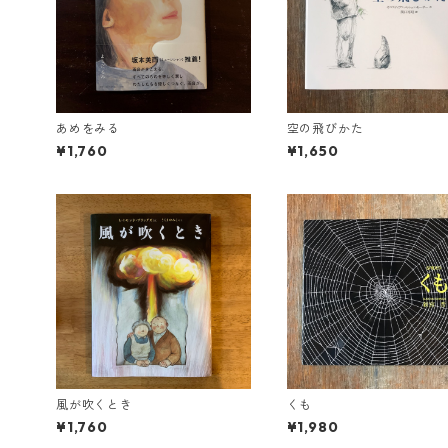
あめをみる
空の飛びかた
¥1,760
¥1,650
風が吹くとき
くも
¥1,760
¥1,980