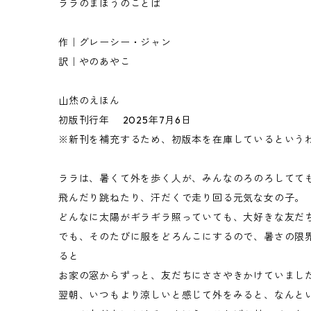
ララのまほうのことば
作｜グレーシー・ジャン
訳｜やのあやこ
山烋のえほん
初版刊行年 2025年7月6日
※新刊を補充するため、初版本を在庫しているという
ララは、暑くて外を歩く人が、みんなのろのろしてて
飛んだり跳ねたり、汗だくで走り回る元気な女の子。
どんなに太陽がギラギラ照っていても、大好きな友だ
でも、そのたびに服をどろんこにするので、暑さの限
ると
お家の窓からずっと、友だちにささやきかけていまし
翌朝、いつもより涼しいと感じて外をみると、なんと